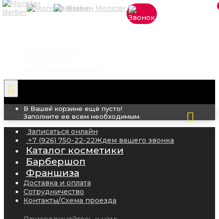
×
x
Записаться онлайн
+7 (926) 750-22-22
Ждем вашего звонка
Доставка и оплата
Сотрудничество
Контакты/Схема проезда
В Вашей корзине ещё пусто!
Заполните ее всем необходимым.
Записаться онлайн
+7 (926) 750-22-22
Ждем вашего звонка
Каталог косметики
Барбершоп
Франшиза
Доставка и оплата
Сотрудничество
Контакты/Схема проезда